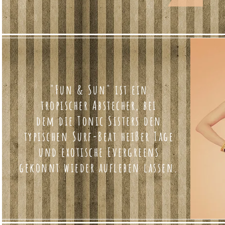
"Fun & Sun" ist ein
tropischer Abstecher, bei
dem die Tonic Sisters den
typischen Surf-Beat heißer Tage
und exotische Evergreens
gekonnt wieder aufleben lassen.