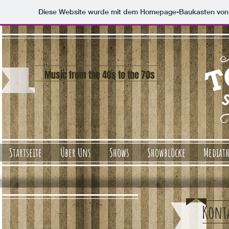
Diese Website wurde mit dem Homepage-Baukasten vo
Music from the 40s to the 70s
Startseite
Über Uns
Shows
Showblöcke
Mediat
Kont