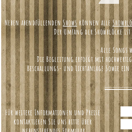
Neben abendfüllenden
Shows
können alle
Showblö
Der Umfang der Showblöcke ist 
Alle Songs 
Die Begleitung erfolgt mit hochwerti
Beschallungs- und Lichtanlage Sowie ein 
Für weitere Informationen und Preise
kontaktieren Sie uns bitte über
nebenstehendes Formular